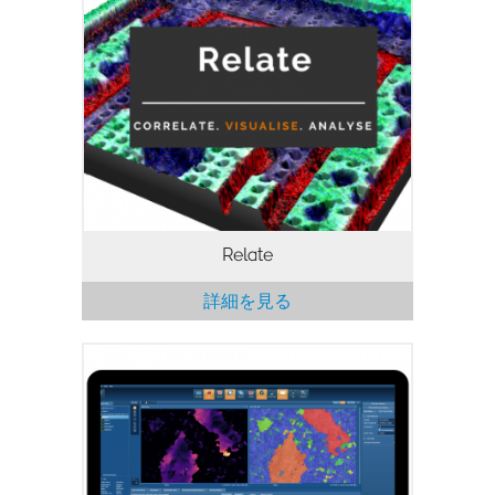
Relateは、電子顕微鏡像、EDS、EBSD、
AFMのデータや画像を扱うために最適化
された相関ソフトウェアパッケージで
す。 異なる顕微鏡からのデータを相関さ
せ、2Dおよび3Dの多層データを可視化
し、相関解析を行うために必要なツールを
提供します。
Relate
詳細を見る
高い品質のデータを収集することは、
EBSD解析の第一歩です。AZtecCrystalは
EBSDデータを処理・解析するために必要
な全てのツールを備え、材料に関する問題
を解決します。 AZtecHKLとシームレスに