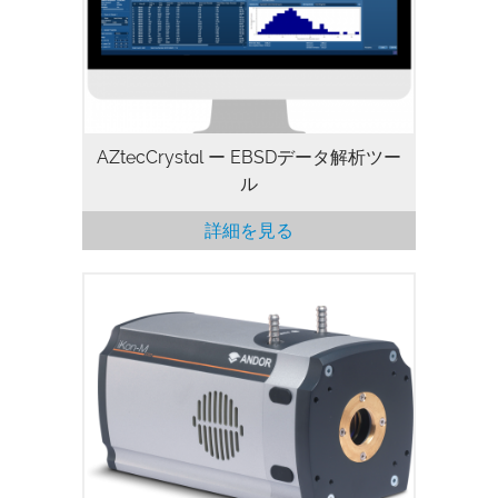
連携し、かつスタンドアローンのプログラ
ムとしても操作できるAZtecCrystalは、
エキスパートから初心者のユーザーの方ま
で、標準的なEBSDデータ解析ツールとな
ります。
AZtecCrystal ー EBSDデータ解析ツー
ル
詳細を見る
AndorのiKon-M 934低ノイズCCDカメラ
シリーズは、高感度、低ノイズ性能で最高
のものを提供するように設計されており、
条件が厳しいイメージングアプリケーショ
ンに最適です。このシリーズの高分解能
1024 x 1024 CCDカメラは、最大95%の
QEmax、高ダイナミックレンジ、および
13 μm画素を備えています。