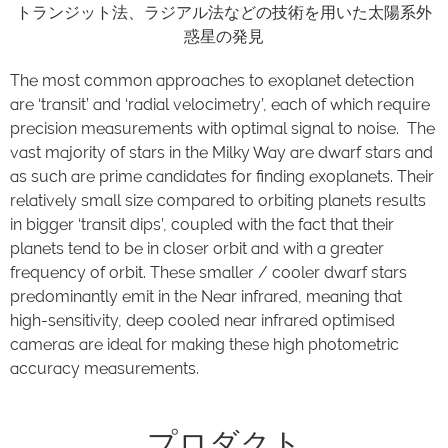
トランジット法、ラジアル法などの技術を用いた太陽系外
惑星の発見
The most common approaches to exoplanet detection
are ‘transit’ and ‘radial velocimetry’, each of which require
precision measurements with optimal signal to noise. The
vast majority of stars in the Milky Way are dwarf stars and
as such are prime candidates for finding exoplanets. Their
relatively small size compared to orbiting planets results
in bigger ‘transit dips’, coupled with the fact that their
planets tend to be in closer orbit and with a greater
frequency of orbit. These smaller / cooler dwarf stars
predominantly emit in the Near infrared, meaning that
high-sensitivity, deep cooled near infrared optimised
cameras are ideal for making these high photometric
accuracy measurements.
プロダクト