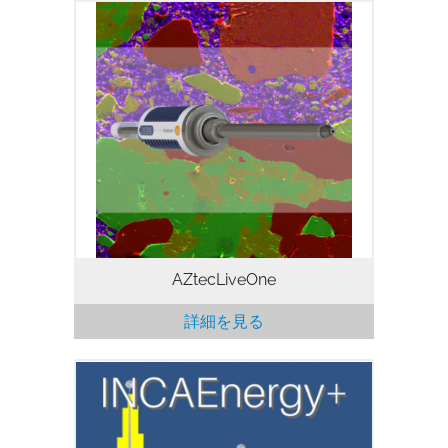
AZtecLiveOneソフトウェアプラットフォ
ームは、EDSのような複雑なタスクを可能
な限り迅速かつ簡単にするための理想的な
ソリューションです。 膨大なトレーニン
グやEDSの高度な知識は必要ありません。
お客様はわずかなトレーニングで、信頼性
のある結果が得られます。
AZtecLiveOne
詳細を見る
WDS分析ソフトウェア INCAEnergy+ は
WDS と EDS を組み合わせて使用するソ