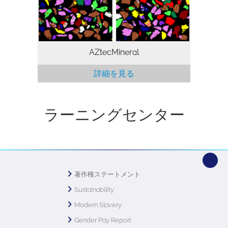
あり、面倒な光学分析の自動化を可能にし
ます。 オックスフォード・インストゥル
メンツの最大4台まで搭載可能な大面積
SDD検出器（Ultim…
AZtecMineral
詳細を見る
ラーニングセンター
著作権ステートメント
Sustainability
Modern Slavery
Gender Pay Report