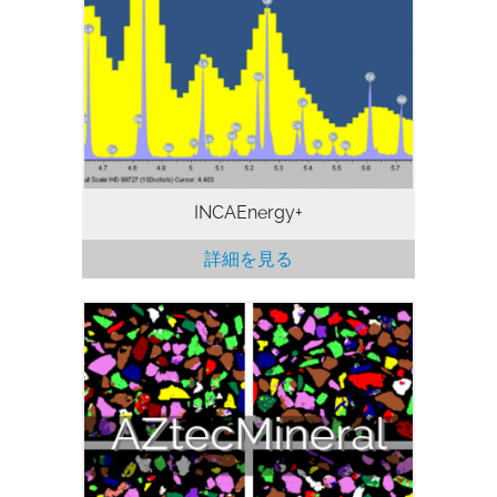
フトウェアで、WDS の高感度・高解像
能、EDS の高生産性・使いやすさ、とい
う両者の優れた機能を引き出します。
INCAWave は波長分散型分光器 (WDS) 用
ソフトウェアで、WDS の高感度・高解像
度という優れた機能を引き出しますが、合
わせて情報生産性の強化も考慮しました。
INCAEnergy+
詳細を見る
鉱物リベレーション解析ツール
AZtecMineralは、高機能で自動化された
鉱物リベレーション分析ソリューションで
す。鉱石の評価を可能にし、金属回収に関
する重要なデータを提供し、そして多目的
SEMを使用したプロセス歩留まりの特性
評価を可能にします。また、研究環境での
岩石の特性評価のための貴重なツールでも