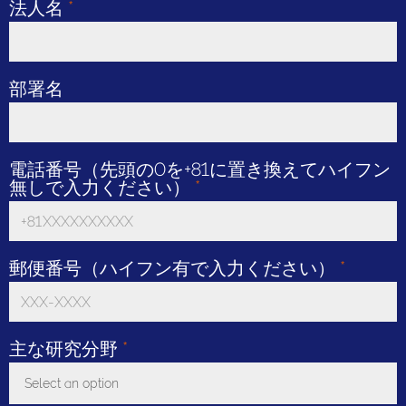
法人名
*
部署名
電話番号（先頭の0を+81に置き換えてハイフン
無しで入力ください）
*
郵便番号（ハイフン有で入力ください）
*
主な研究分野
*
Select an option
Toggle Dropdown