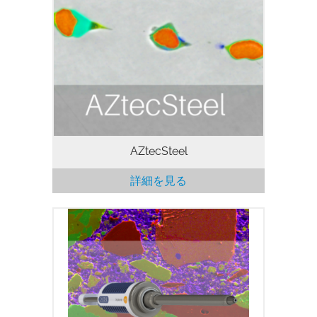
るようになりました。 AZtecSteel は、走
査型電子顕微鏡 (SEM) に付属したエネル
ギー分散型X線マイクロアナライザ (EDS)
を使用し、鋼の介在物の分析および分類を
するために特別に開発された自動鉄鉱介在
物分析パッケージです。AZtecSteel によ
り、介在物の検出、測定、分析を実行、結
果のデータセットは公表規格に従って処理
されます。また、AZtecSteel…
AZtecSteel
詳細を見る
コンパクトなXploreシリコンドリフト検
出器(SDD)は、SEMにおけるルーチン的な
EDS分析に最適です。 Xploreの発表はオ
ックスフォードインスツルメンツの包括的
なEDS製品ラインナップを補完するもの