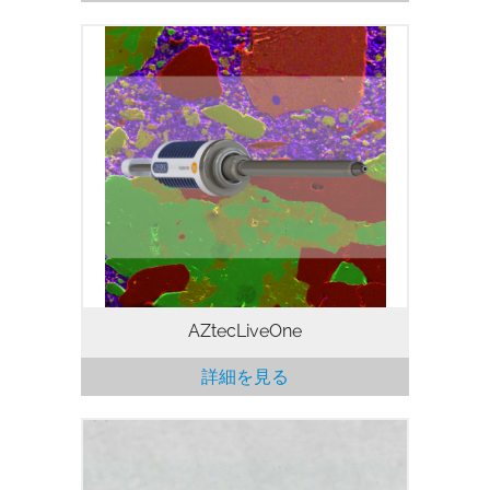
AZtecLiveOneソフトウェアプラットフォ
ームは、EDSのような複雑なタスクを可能
な限り迅速かつ簡単にするための理想的な
ソリューションです。 膨大なトレーニン
グやEDSの高度な知識は必要ありません。
お客様はわずかなトレーニングで、信頼性
のある結果が得られます。
AZtecLiveOne
詳細を見る
SEM による鋼の介在物分析は AZtecSteel
によってより効率的かつ高精度で実行でき