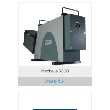
AndorのMechelle ME5000分光器は、1回
のデータ取得で広波長範囲（200～975
nm）をカバーするように設計されていま
す。可動部品はなく、あらかじめ調整され
ている検出器/分光器フォーマットでご利
用頂けます。
Mechelle 5000
詳細を見る
Andorソフトウェア開発キット(SDK)は、
プログラマーにAndorのカメラおよび分光
器などへのアクセスを提供します。SDKの