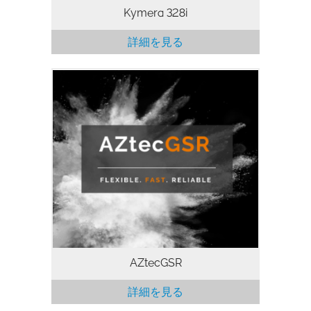
Kymera 328i
詳細を見る
拳銃残さ (GSR)は、重要な犯罪捜査におい
て正しい情報を得るための大切な法科学的
証拠となります。AZtecGSRは、法科学研
究者のための高速で正確かつ使いやすい
SEMベースのGSR分析システムです。
AZtecGSRの機能： GSR用に最適化され
た粒子解析 AZtecのTruQ®アルゴリズム
による正確な元素同定 ASTM-E1588 16、
17、20に準拠した自動データ収集と粒子
分類 粒子再分析ワークフロー(手動および
自動)
AZtecGSR
詳細を見る