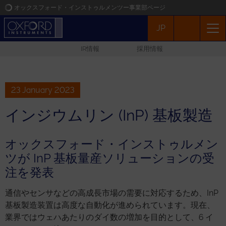
オックスフォード・インストゥルメンツー事業部ページ
JP
オックスフォード・インストゥルメンツ
IR情報
採用情報
アプリケーション
プロダクト
23 January 2023
インジウムリン (InP) 基板製造
ニュース
オックスフォード・インストゥルメン
イベント
ツが InP 基板量産ソリューションの受
注を発表
お問い合わせ
通信やセンサなどの高成長市場の需要に対応するため、InP
基板製造装置は高度な自動化が進められています。現在、
業界ではウェハあたりのダイ数の増加を目的として、6 イ