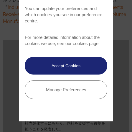
本プレスリリースは、イギリス時間1月23日に発表した
『
Indium Phosphide Manufacturing Oxford Instruments
You can update your preferences and
Receive Tier 1 Orders for Indium Phosphide High Volume
which cookies you see in our preference
centre.
Manufacturing Solution
』の抄訳です。
For more detailed information about the
cookies we use, see our
cookies page
.
関連ニュース
Jun 15, 2026
Accept Cookies
Oxford Instrumentsは、200mmウェハ
生産向けの高度なエッチング技術を提
供し、ロームのGaN内製化を支援して
Manage Preferences
います
化合物半導体業界向けの高性能プラズマ処理ソ
リューションの主要プロバイダーであるOxford
Instrumentsは本日、ローム株式会社が650V窒
化ガリウム（GaN）パワーデバイスの製造を自
社内製化するにあたり、同社を支援する役割を
担うことを発表した。