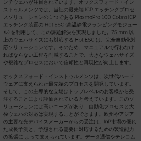
ンチウェハが注目されています。オックスフォード・イン
ストゥルメンツでは、当社の最先端 ICP エッチングプロセ
スソリューションの 1 つである PlasmaPro 100 Cobra ICP
エッチング装置の Hot ESC (高温静電クランピングモジュー
ル) を利用して、この課題解決を実現しました。75 mm 以
上のウェハサイズにも対応する Hot ESC は、完全自動化対
応ソリューションです。そのため、マニュアルで行わなけ
ればならない工程を削減することで、大きなウェハサイズ
や複雑なプロセスにおいて信頼性と再現性が向上します。
オックスフォード・インストゥルメンツは、次世代ハード
ウェアに支えられた最先端のプロセスを開発しています。
そして、この主導的な立場はトップレベルのお客様から受
注することにより評価されていると考えています。このソ
リューションには高いニーズがあり、自動化プロセスと大
径ウェハの対応は実現することができます。欧州やアジア
の主要な光デバイスメーカーからの受注は、InP市場の優れ
た成長予測と、予想される需要に対応するための製造能力
の拡張に よって支えられています。データ通信やテレコム