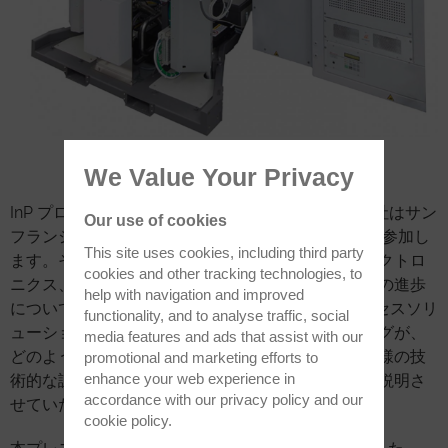
PlasmaPro 100 Cobra ICP 装置
We Value Your Privacy
InP プロセス装置のマーケットリーダーとして、当社はサン
Our use of cookies
フランシスコで開催される Photonics West 2023 に参加し
This site uses cookies, including third party
ます。そして、当社のエキスパートが、オプトエレクトロ
cookies and other tracking technologies, to
ニクス、フォトニクス、レーザー、量子工学の最新の進歩
help with navigation and improved
について紹介します。そこで、当社の ICP InP プロセスソリ
functionality, and to analyse traffic, social
ューションとイオンビーム傾斜ファセットエッチングが、
media features and ads that assist with our
どのようにお客様のプロジェクトを発展させ、お客様の技
promotional and marketing efforts to
enhance your web experience in
術的な課題を解決することができるかについて、ご説明さ
accordance with our
privacy policy
and our
せていただきます。
cookie policy
.