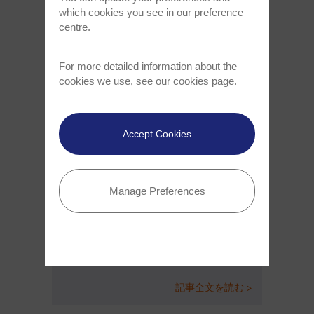
which cookies you see in our preference
Nov 28, 2023
centre.
For more detailed information about the
cookies we use, see our
cookies page
.
Accept Cookies
当社のGaN向けALEおよびALDシステ
ムの受注が増加
Manage Preferences
オックスフォード・インストゥルメンツ、日本
の主要なパワーエレクトロニクスおよびRFデバ
イスファウンドリー数社からGaN向けALEおよ
びALDシステムを受注
記事全文を読む >