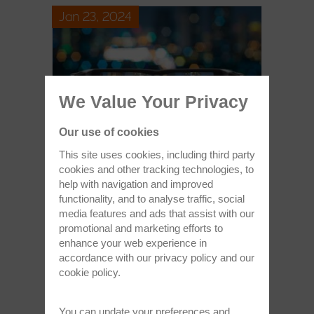
Jan 23, 2024
We Value Your Privacy
Our use of cookies
This site uses cookies, including third party
マイクロLEDおよびAR向けALD技術に
cookies and other tracking technologies, to
投資が拡大中
help with navigation and improved
オックスフォード・インストゥルメンツ、マイ
functionality, and to analyse traffic, social
クロLED向けALD技術を英国のAR（拡張現実）
media features and ads that assist with our
および先端コンシューマー機器向け主要メーカ
promotional and marketing efforts to
ーに供給
enhance your web experience in
accordance with our
privacy policy
and our
cookie policy
.
記事全文を読む >
You can update your preferences and