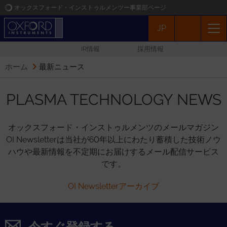
オックスフォード・インストゥルメンツー事業部ページ
JP
オックスフォード・インストゥルメンツ
IR情報
採用情報
アプリケーション
ホーム
最新ニュース
プロダクト
PLASMA TECHNOLOGY NEWS
ニュース
オックスフォード・インストゥルメンツのメールマガジン
OI Newsletterは当社が60年以上にわたり蓄積した技術ノウ
イベント
ハウや最新情報を不定期にお届けするメール配信サービス
です。
お問い合わせ
OI Newsletterアーカイブ
今すぐ登録する