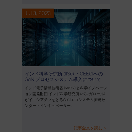
Jul 3, 2023
インド科学研究所 (IISc) ・GEECIへの
GaN プロセスシステム導入について
インド電子情報技術省 (MeitY) と科学イノベーシ
ョン開発財団 インド科学研究所 (バンガロール)
がイニシアチブをとるGaNエコシステム実現セ
ンター・インキュベーター…
記事全文を読む >