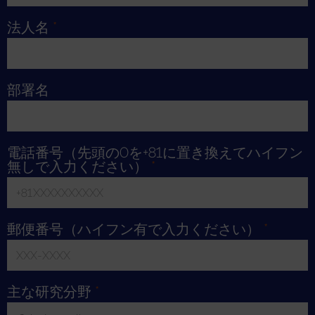
Toggle Dropdown
法人名
*
部署名
電話番号（先頭の0を+81に置き換えてハイフン
無しで入力ください）
*
郵便番号（ハイフン有で入力ください）
*
主な研究分野
*