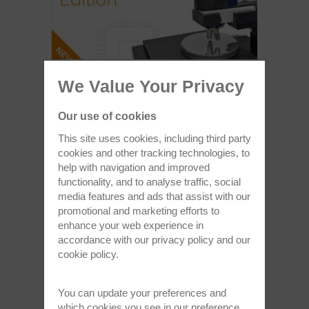
WITec（ビーテック）はalpha300
We Value Your Privacy
Semiconductor Editionを発表
ウェハ特性評価用ラマンイメージングがさらな
Our use of cookies
る大型ステージへ
This site uses cookies, including third party
cookies and other tracking technologies, to
help with navigation and improved
記事全文を読む >
functionality, and to analyse traffic, social
media features and ads that assist with our
promotional and marketing efforts to
Oct 6, 2023
enhance your web experience in
accordance with our
privacy policy
and our
cookie policy
.
You can update your preferences and
which cookies you see in our preference