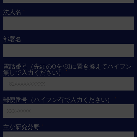
Toggle Dropdown
法人名
*
部署名
電話番号（先頭の0を+81に置き換えてハイフン
無しで入力ください）
*
郵便番号（ハイフン有で入力ください）
*
主な研究分野
*