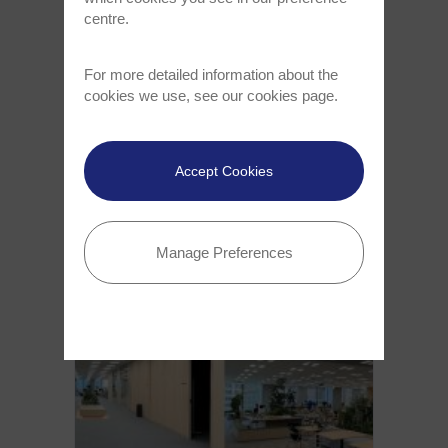
centre.
第19回共焦点ラマンイメージングシン
For more detailed information about the
ポジウムレポート：さらに多様なテー
cookies we use, see our
cookies page
.
マにフォーカス
国際的な分子特性評価コミュニティがドイツの
ウルムに再び集結し、3日間にわたり科学交流が
Accept Cookies
行なわれました。
記事全文を読む >
Manage Preferences
Aug 23, 2023