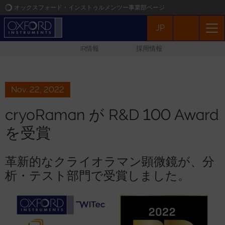
オックスフォード・インストゥルメンツー事業部ページ
JP
オックスフォード・インストゥルメンツ
IR情報
採用情報
アプリケーション
プロダクト
Nov. 22, 2022
cryoRaman が R&D 100 Award
ニュース
を受賞
イベント
革新的なクライオラマン顕微鏡が、分
析・テスト部門で受賞しました。
お問い合わせ