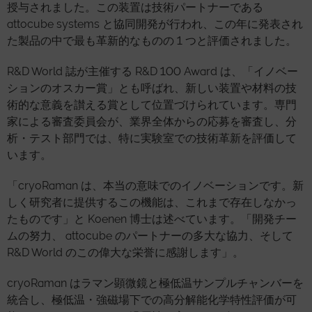
授与されました。この装置は技術パートナーである
attocube systems と協同開発が行われ、この年に発表され
た製品の中で最も革新的なものの 1 つと評価されました。
R&D World 誌が主催する R&D 100 Award は、「イノベー
ションのオスカー賞」とも呼ばれ、新しい装置や材料の技
術的な意義を讃える賞として位置づけられています。専門
家による審査委員会が、業界全体からの応募を審査し、分
析・テスト部門では、特に実験室での技術革新を評価して
います。
「cryoRaman は、本当の意味でのイノベーションです。新
しく研究者に提供するこの機能は、これまで存在しなかっ
たものです」と Koenen 博士は述べています。「開発チー
ムの努力、 attocube のパートナーの多大な協力、そして
R&D World のこの偉大な栄誉に感謝します」。
cryoRaman はラマン顕微鏡と極低温サンプルチャンバーを
統合し、極低温・強磁場下での高分解能化学特性評価が可