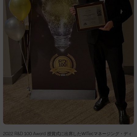
2022 R&D 100 Award 授賞式に出席したWITecマネージング・ディ