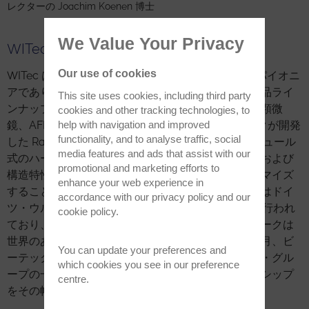
レクターの Joachim Koenen 博士
We Value Your Privacy
WITec（ビーテック）について
Our use of cookies
WITec は、3D ラマンイメージングと相関顕微鏡のパイオニ
アであり、スピード、感度、分解能に妥協のない製品ライ
This site uses cookies, including third party
ンナップで、業界をリードし続けています。ラマン顕微
cookies and other tracking technologies, to
help with navigation and improved
鏡、AFM 顕微鏡、SNOM 顕微鏡、およびビーテックが開発
functionality, and to analyse traffic, social
した Raman-SEM（RISE）装置は、拡張可能なモジュール
media features and ads that assist with our
式のハードウェアおよびソフトウェアにより、化学および
promotional and marketing efforts to
構造特性評価において特定の課題に合わせてカスタマイズ
enhance your web experience in
することが可能となっています。研究、開発、生産はドイ
accordance with our
privacy policy
and our
ツ・ウルム市のビーテック本社（WITec GmbH）で行われ
cookie policy
.
ており、ビーテック製品の販売・サポートネットワークは
世界のあらゆる地域で確立されています。2021年9月、ビ
You can update your preferences and
ーテックはオックスフォード・インストゥルメンツ・グル
which cookies you see in our preference
ープの一員となり、ラマン顕微鏡の技術的リーダーシップ
centre.
をその幅広い事業ポートフォリオに取り込みました。