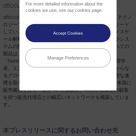
For more detailed information about the
attocube（アトキューブ）について
cookies we use, see our
cookies page
.
attocube systems は、産業および研究におけるナノテクノ
ロジーソリューションのパイオニアとして、業界をリード
しています。同社は、精密運動、極低温顕微鏡、ナノスケ
Accept Cookies
ール解析などのナノスケール用途のコンポーネントやシス
テムの開発、生産、販売を行っています。また、すべての
製品は、ミュンヘン近郊のハールにある本社工場
Manage Preferences
「NanoFactory」で製造されています。200 人の物理学
者、エンジニア、ソフトウェア開発者、製品設計者からな
るグローバルチームが、コンセプトから納品まで綿密な連
携を取りながら作業を行っています。attocube は、米国に
販売拠点を持ち、世界 40 カ国以上、4,000 社以上の顧客
を持つ販売代理店との幅広いネットワークを構築していま
す。
本プレスリリースに関するお問い合わせ先