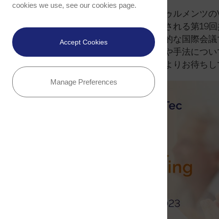
cookies we use, see our
cookies page
.
オックスフォード・インストゥルメンツのWI
に、ドイツ・ウルム市で開催される第19
ご案内いたします。この学際的な国際会議
Accept Cookies
まり、最先端のテクノロジーや手法につい
者の方々のご参加・発表を心よりお待ちし
Manage Preferences