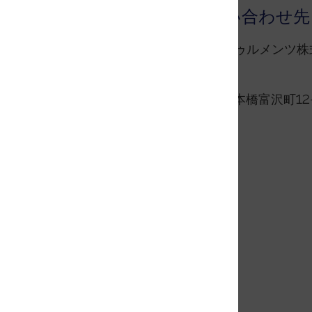
本記事に関するお問い合わせ先
オックスフォード・インストゥルメンツ株
ビーテック事業部
〒103-0006 東京都中央区日本橋富沢町12
Tel: 03-4332-2138
Email
URL:
https://raman.oxinst.jp
WITec GmbH
Lise-Meitner-Str. 6
89081 Ulm, Germany
Tel.: +49 731 140 70 0
Fax: +49 731 140 70-200
E-Mail:
press@WITec.de
https://Raman.oxinst.com