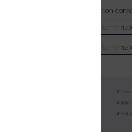
Download high-resolution conf
Download high-resolution banner (12
Download high-resolution banner (12
著作権ステートメント
Gende
CSR
情報
Modern Slavery
Webs