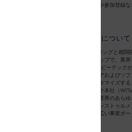
この国際会議の講演者リストや参加登録な
（英語）
をご覧ください。
WITec（ビーテック）について
WITec は、3D ラマンイメージングと
能に妥協のない製品ラインナップで、業界
微鏡、SNOM 顕微鏡、およびビーテックが開
なモジュール式のハードウェアおよびソフ
て特定の課題に合わせてカスタマイズする
ドイツ・ウルム市のビーテック本社（WITe
売・サポートネットワークは世界のあらゆる
ックはオックスフォード・インストゥルメ
術的リーダーシップをその幅広い事業ポー