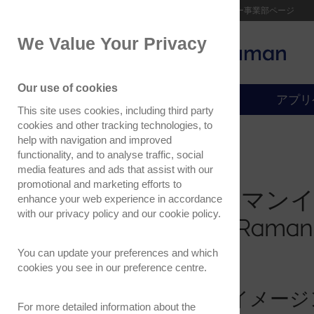
オックスフォード・インストゥルメンツー事業部ページ
We Value Your Privacy
オックスフォード・インス
アプリケーション
トゥルメンツ
Our use of cookies
製品情報
アプリ
This site uses cookies, including third party
cookies and other tracking technologies, to
help with navigation and improved
functionality, and to analyse traffic, social
June 14, 2023
media features and ads that assist with our
promotional and marketing efforts to
第19回共焦点ラマン
enhance your web experience in accordance
with our
privacy policy
and our
cookie policy
.
(19th Confocal Rama
ご案内
You can update your preferences and which
cookies you see in our preference centre.
化学的特性評価とイメージ
For more detailed information about the