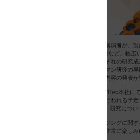
学術界・産業界からの著名な講演者が、製
学、2次元材料から宇宙用材料など、幅広
ョンでは、参加者同士がそれぞれの研究成
議論することができます。ラマン研究の専
つ、バラエティに富んだ深い内容の発表が
この国際会議の3日目には、WITec本社
器のデモンストレーションが行われる予定
WITecチームメンバーと直接、研究につ
主催者一同、分光化学イメージングに関す
びウルム市に集結することを非常に楽しみ