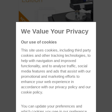
WITec（ビーテック）はalpha300
We Value Your Privacy
Semiconductor Editionを発表
ウェハ特性評価用ラマンイメージングがさらな
Our use of cookies
る大型ステージへ
This site uses cookies, including third party
cookies and other tracking technologies, to
help with navigation and improved
記事全文を読む >
functionality, and to analyse traffic, social
media features and ads that assist with our
promotional and marketing efforts to
Oct 6, 2023
enhance your web experience in
accordance with our
privacy policy
and our
cookie policy
.
You can update your preferences and
which cookies you see in our preference