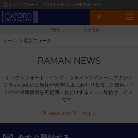
オックスフォード・インストゥルメンツー事業部ページ
JP
オックスフォード・インストゥルメンツ
IR情報
採用情報
アプリケーション
ホーム
最新ニュース
プロダクト
RAMAN NEWS
ニュース
オックスフォード・インストゥルメンツのメールマガジン
OI Newsletterは当社が60年以上にわたり蓄積した技術ノウ
イベント
ハウや最新情報を不定期にお届けするメール配信サービス
です。
お問い合わせ
OI Newsletterアーカイブ
今すぐ登録する