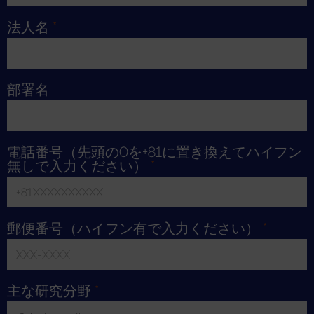
Toggle Dropdown
法人名
*
部署名
電話番号（先頭の0を+81に置き換えてハイフン
無しで入力ください）
*
郵便番号（ハイフン有で入力ください）
*
主な研究分野
*