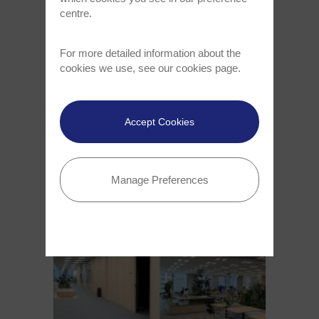
centre.
第19回共焦点ラマンイメージングシン
For more detailed information about the
ポジウムレポート：さらに多様なテー
cookies we use, see our
cookies page
.
マにフォーカス
国際的な分子特性評価コミュニティがドイツの
ウルムに再び集結し、3日間にわたり科学交流が
Accept Cookies
行なわれました。
記事全文を読む >
Manage Preferences
Aug 23, 2023