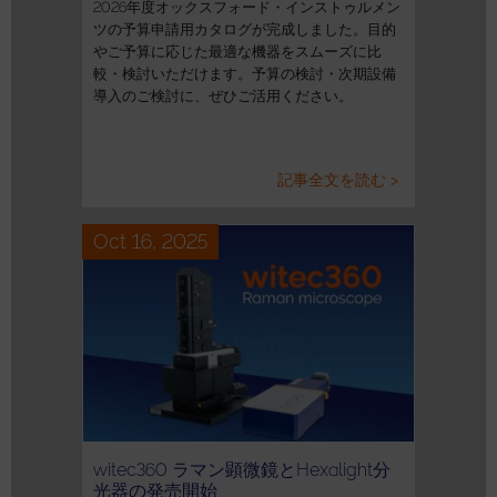
2026年度オックスフォード・インストゥルメン
ツの予算申請用カタログが完成しました。目的
やご予算に応じた最適な機器をスムーズに比
較・検討いただけます。予算の検討・次期設備
導入のご検討に、ぜひご活用ください。
記事全文を読む >
Oct 16, 2025
witec360 ラマン顕微鏡とHexalight分
光器の発売開始