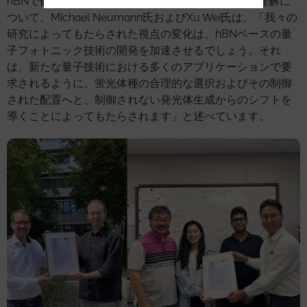
hBNで観察された多くのSPEの起源に関する新たな理解に
ついて、Michael Neumann氏およびXu Wei氏は、「我々の
研究によってもたらされた視点の変化は、hBNベースの量
子フォトニック技術の開発を加速させるでしょう。それ
は、新たな量子技術における多くのアプリケーションで要
求されるように、蛍光体種の合理的な選択およびその制御
された配置へと、制御されない発光体生成からのシフトを
導くことによってもたらされます」と述べています。