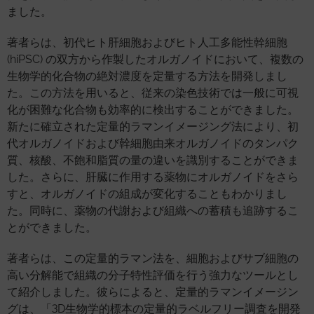
ました。
著者らは、初代ヒト肝細胞およびヒト人工多能性幹細胞
(hiPSC) の双方から作製したオルガノイドにおいて、複数の
生物学的化合物の絶対濃度を定量する方法を開発しまし
た。この方法を用いると、従来の染色技術では一般に可視
化が困難な化合物も効率的に検出することができました。
新たに確立された定量的ラマンイメージング法により、初
代オルガノイドおよび幹細胞由来オルガノイドのタンパク
質、核酸、不飽和脂質の量の違いを識別することができま
した。さらに、肝臓に作用する薬物にオルガノイドをさら
すと、オルガノイドの組成が変化することもわかりまし
た。同時に、薬物の代謝および組織への蓄積も追跡するこ
とができました。
著者らは、この定量的ラマン法を、細胞およびサブ細胞の
高い分解能で組織の分子特性評価を行う強力なツールとし
て紹介しました。彼らによると、定量的ラマンイメージン
グは、「3D生物学的標本の定量的ラベルフリー調査を開発