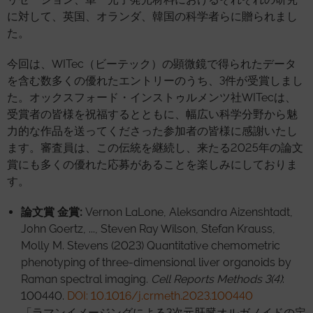
に対して、英国、オランダ、韓国の科学者らに贈られまし
た。
今回は、WITec（ビーテック）の顕微鏡で得られたデータ
を含む数多くの優れたエントリーのうち、3件が受賞しまし
た。オックスフォード・インストゥルメンツ社WITecは、
受賞者の皆様を祝福するとともに、幅広い科学分野から魅
力的な作品を送ってくださった参加者の皆様に感謝いたし
ます。審査員は、この伝統を継続し、来たる2025年の論文
賞にも多くの優れた応募があることを楽しみにしておりま
す。
論文賞 金賞
:
Vernon LaLone, Aleksandra Aizenshtadt,
John Goertz, ..., Steven Ray Wilson, Stefan Krauss,
Molly M. Stevens (2023) Quantitative chemometric
phenotyping of three-dimensional liver organoids by
Raman spectral imaging.
Cell Reports Methods 3(4)
:
100440.
DOI: 10.1016/j.crmeth.2023.100440
「ラマンイメージングによる3次元肝臓オルガノイドの定