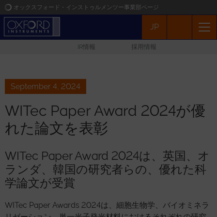
オックスフォード・インストゥルメンツー事業部ページ
JP
オックスフォード・インストゥルメンツ
IR情報
採用情報
アプリケーション
プロダクト
September 4, 2024
WITec Paper Award 2024が優
ニュース
れた論文を表彰
イベント
WITec Paper Award 2024は、英国、オ
ランダ、韓国の研究者らの、優れた科
お問い合わせ
学論文が受賞
WITec Paper Awards 2024は、細胞生物学、バイオミネラ
リゼーション、単一光子発光材料におけるそれぞれの研究