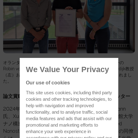
オランダのナイメーヘンにあるラドボウド大学医療センターの
We Value Your Privacy
Robin van der Meijden氏（中央）、共著者のNico Sommerdijk教授
（左）およびAnat Akiva博士（右）に、論文賞銀賞が授与されまし
た。
Our use of cookies
This site uses cookies, including third party
論文賞BRONZE：2次元材料における単一光子エミッター
cookies and other tracking technologies, to
help with navigation and improved
2024年度の論文賞銅賞受賞者であるMichael Neumann
functionality, and to analyse traffic, social
氏、Xu Wei氏および韓国・水原 (Suwon) にある成均館大学
media features and ads that assist with our
ナノ構造物理統合研究センター (Center for Integrated
promotional and marketing efforts to
Nanostructure Physics, Sungkyunkwan University) の同僚
enhance your web experience in
accordance with our
privacy policy
and our