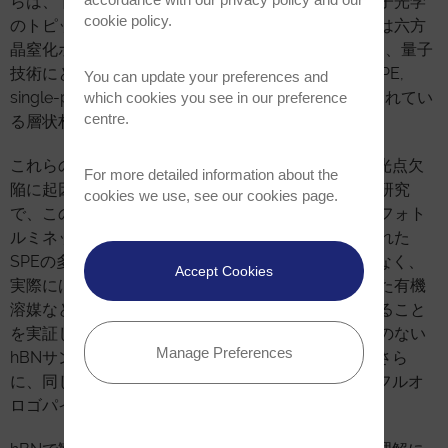
らは、ドイツおよび日本のパートナーとともに、量子光学
cookie policy
.
のトピックに深く切り込みました。彼らの研究対象は六方
晶窒化ホウ素 (hBN, hexagonal boron nitride) であり、量子
技術にとって非常に興味深い単一光子エミッタ― (SPE,
You can update your preferences and
single-photon emitter) を特徴とする、熱心に研究されてい
which cookies you see in our preference
centre.
る層状材料です。
これらのSPEはこれまで、hBN結晶格子における発光点欠
For more detailed information about the
陥に起因するとされてきましたが、著者らは今回の研究
cookies we use, see our
cookies page
.
で、この帰属に疑問を呈しました。hBNサンプルのフォト
ルミネッセンス活性を研究することにより、観察された
SPEの多くがhBNによってホストされているのではなく、
Accept Cookies
実際にはhBNおよびその基板の間の界面に捕捉された有機
溶媒などの有機処理残留物から生じる蛍光分子であること
を実証しました。これを裏付けるように、有機汚染のない
Manage Preferences
hBNサンプルにはSPEが含まれていませんでした。さら
に、同じクラスのSPEは、異なる層状絶縁体であるフルオ
ロゴパイト雲母のシート下でも形成されました。