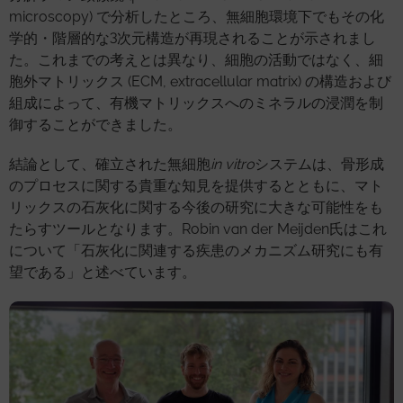
microscopy) で分析したところ、無細胞環境下でもその化
学的・階層的な3次元構造が再現されることが示されまし
た。これまでの考えとは異なり、細胞の活動ではなく、細
胞外マトリックス (ECM, extracellular matrix) の構造および
組成によって、有機マトリックスへのミネラルの浸潤を制
御することができました。
結論として、確立された無細胞
in vitro
システムは、骨形成
のプロセスに関する貴重な知見を提供するとともに、マト
リックスの石灰化に関する今後の研究に大きな可能性をも
たらすツールとなります。Robin van der Meijden氏はこれ
について「石灰化に関連する疾患のメカニズム研究にも有
望である」と述べています。