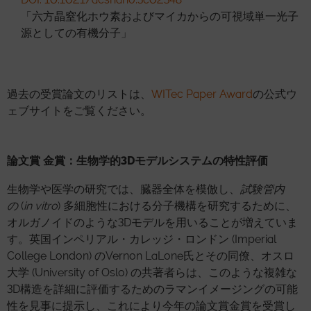
「六方晶窒化ホウ素およびマイカからの可視域単一光子
源としての有機分子」
過去の受賞論文のリストは、
WITec Paper Award
の公式ウ
ェブサイトをご覧ください。
論文賞 金賞：生物学的3Dモデルシステムの特性評価
生物学や医学の研究では、臓器全体を模倣し、
試験管内
の
(
in vitro
)
多細胞性における分子機構を研究するために、
オルガノイドのような3Dモデルを用いることが増えていま
す。英国インペリアル・カレッジ・ロンドン (Imperial
College London) のVernon LaLone氏とその同僚、オスロ
大学 (University of Oslo) の共著者らは、このような複雑な
3D構造を詳細に評価するためのラマンイメージングの可能
性を見事に提示し、これにより今年の論文賞金賞を受賞し