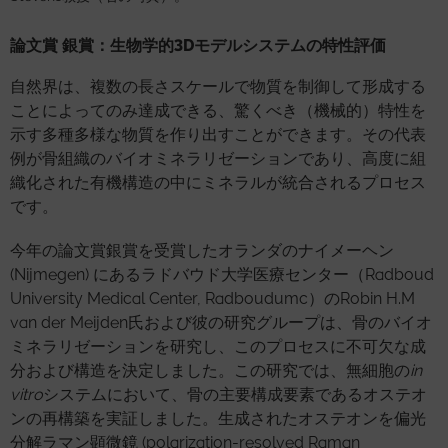
論文賞 銀賞：生物学的3Dモデルシステムの特性評価
自然界は、複数の長さスケールで物質を制御して形成する
ことによってのみ達成できる、驚くべき（機械的）特性を
示す多種多様な物質を作り出すことができます。その代表
例が骨組織のバイオミネラリゼーションであり、高度に組
織化された有機構造の中にミネラルが統合されるプロセス
です。
今年の論文賞銀賞を受賞したオランダのナイメーヘン
(Nijmegen) にあるラドバウド大学医療センター（Radboud
University Medical Center, Radboudumc）のRobin H.M
van der Meijden氏および彼の研究グループは、骨のバイオ
ミネラリゼーションを研究し、このプロセスに不可欠な成
分および構造を決定しました。この研究では、無細胞の
in
vitro
システムにおいて、骨の主要構成要素であるオステオ
ンの再構築を実証しました。生成されたオステオンを偏光
分解ラマン顕微鏡 (polarization-resolved Raman