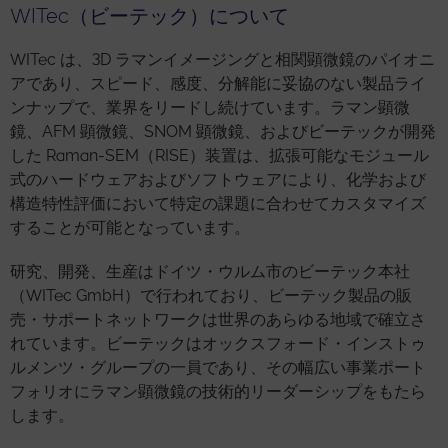
WITec（ビーテック）について
WITec は、3D ラマンイメージングと相関顕微鏡のパイオニ
アであり、スピード、感度、分解能に妥協のない製品ライ
ンナップで、業界をリードし続けています。ラマン顕微
鏡、AFM 顕微鏡、SNOM 顕微鏡、およびビーテックが開発
した Raman-SEM（RISE）装置は、拡張可能なモジュール
式のハードウェアおよびソフトウェアにより、化学および
構造特性評価において特定の課題に合わせてカスタマイズ
することが可能となっています。
研究、開発、生産はドイツ・ウルム市のビーテック本社
（WITec GmbH）で行われており、ビーテック製品の販
売・サポートネットワークは世界のあらゆる地域で確立さ
れています。ビーテックはオックスフォード・インストゥ
ルメンツ・グループの一員であり、その幅広い事業ポート
フォリオにラマン顕微鏡の技術的リーダーシップをもたら
します。