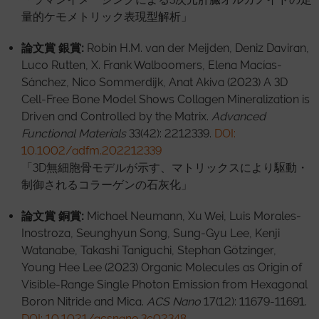
量的ケモメトリック表現型解析」
論文賞 銀賞
:
Robin H.M. van der Meijden, Deniz Daviran,
Luco Rutten, X. Frank Walboomers, Elena Macías-
Sánchez, Nico Sommerdijk, Anat Akiva (2023) A 3D
Cell-Free Bone Model Shows Collagen Mineralization is
Driven and Controlled by the Matrix.
Advanced
Functional Materials
33(42): 2212339.
DOI:
10.1002/adfm.202212339
「3D無細胞骨モデルが示す、マトリックスにより駆動・
制御されるコラーゲンの石灰化」
論文賞 銅賞
:
Michael Neumann, Xu Wei, Luis Morales-
Inostroza, Seunghyun Song, Sung-Gyu Lee, Kenji
Watanabe, Takashi Taniguchi, Stephan Götzinger,
Young Hee Lee (2023) Organic Molecules as Origin of
Visible-Range Single Photon Emission from Hexagonal
Boron Nitride and Mica.
ACS Nano
17(12): 11679-11691.
DOI: 10.1021/acsnano.3c02348