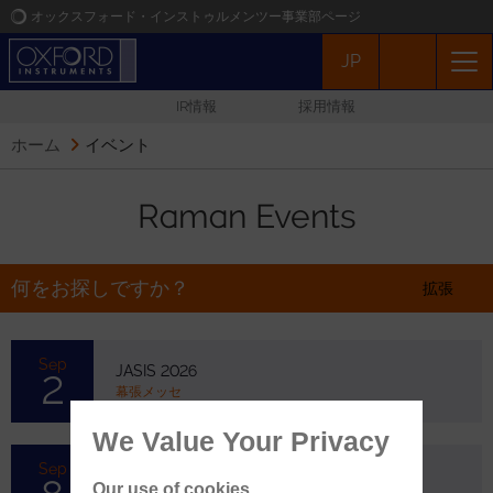
オックスフォード・インストゥルメンツー事業部ページ
JP
オックスフォード・インストゥルメンツ
IR情報
採用情報
アプリケーション
ホーム
イベント
プロダクト
Raman Events
ニュース
何をお探しですか？
拡張
イベント
Sep
JASIS 2026
2
お問い合わせ
幕張メッセ
We Value Your Privacy
Sep
第87回 応用物理学会 秋季学術講演会
Our use of cookies