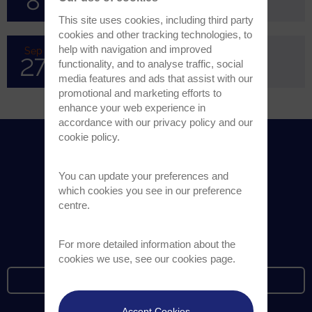
8
北海道大学 札幌キャンパス
This site uses cookies, including third party
cookies and other tracking technologies, to
help with navigation and improved
Sep
ICSCRM 2026
27
functionality, and to analyse traffic, social
Yokohama, Japan
media features and ads that assist with our
promotional and marketing efforts to
enhance your web experience in
accordance with our
privacy policy
and our
cookie policy
.
IR
You can update your preferences and
which cookies you see in our preference
centre.
For more detailed information about the
cookies we use, see our
cookies page
.
投資情報を検索する
Accept Cookies