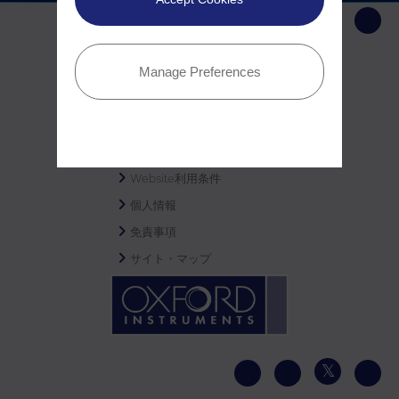
著作権ステートメント
Manage Preferences
CSR
Modern Slavery
Gender Pay Report
情報の登録
Website利用条件
個人情報
免責事項
サイト・マップ